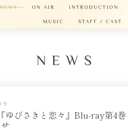
NEWS
ON AIR
INTRODUCTION
MUSIC
STAFF / CAST
NEWS
09
『ゆびさきと恋々』Blu-ray第4巻
らせ