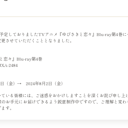
を予定しておりましたTVアニメ『ゆびさきと恋々』Blu-ray第4巻
変更させていただくこととなりました。
恋々』Blu-ray第4巻
A-2484
6日（金）→ 2024年8月2日（金）
いている皆様には、ご迷惑をおかけしますことを深くお詫び申し上
様のお手元にお届けできるよう鋭意制作中ですので、ご理解と変わ
げます。