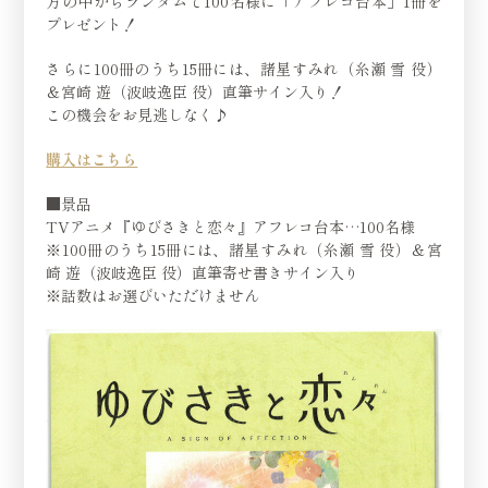
方の中からランダムで100名様に「アフレコ台本」1冊を
プレゼント！
さらに100冊のうち15冊には、諸星すみれ（糸瀬 雪 役）
＆宮崎 遊（波岐逸臣 役）直筆サイン入り！
この機会をお見逃しなく♪
購入はこちら
■景品
TVアニメ『ゆびさきと恋々』アフレコ台本…100名様
※100冊のうち15冊には、諸星すみれ（糸瀬 雪 役）＆宮
崎 遊（波岐逸臣 役）直筆寄せ書きサイン入り
※話数はお選びいただけません