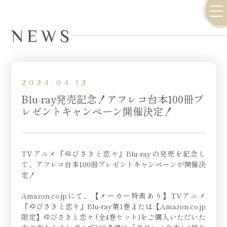
TOP
STORY
STAFF / CAST
NEWS
CHARACTER
BOOKS
NEWS
ON AIR
MOVIE
Blu-ray
INTRODUCTION
MUSIC
Official X
2024.04.12
Blu-ray発売記念！アフレコ台本100冊プ
レゼントキャンペーン開催決定！
TVアニメ『ゆびさきと恋々』Blu-rayの発売を記念し
て、アフレコ台本100冊プレゼントキャンペーンが開催決
定！
Amazon.co.jpにて、【メーカー特典あり】TVアニメ
『ゆびさきと恋々』Blu-ray第1巻または【Amazon.co.jp
限定】ゆびさきと恋々 (全4巻セット)をご購入いただいた